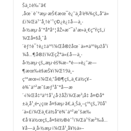
Šä¸‡è‰˜ã€
‚åœ¨èˆªæµ·æŠ€æœ¯è¿˜ä¸å‘è¾¾çš„å”ä»
£ï¼Œä¹˜å¸†èˆ¹ç©¿è¿‡å—ä¸­
å›½æµ·åˆ°å°åº¦åŽ»æ˜¯ä¹æ­»ä¸€ç”Ÿçš„ï
¼Œå¤§å¸ˆå
´èƒ†è¯†è¿‡äººï¼Œå®žåœ¨ä»¤äººèµžå¹ï
¼å…¶å®žï¼ŒçŽ°ä»£å—ä¸­
å›½æµ·çš„æµ·éš¾æ–°é—»è¿˜æ—
¶æœ‰è§æŠ¥ï¼Œ19ä¸–
çºªæœ«ï¼Œé‚“å®¶çš„ä¸€ä½ç¥–
è¾ˆäº²æˆšæƒ³åˆ°å—æ
´‹ï¼Œå‡ºäº†å¹¿å·žåŽï¼Œæ²¡å‡ å¤©å°
±ä¸å¹¸é•¿çœ å¤§æµ·ã€‚ä¸Šä¸–çºªçš„70å¹
´ä»£ï¼Œä¸€ä½å”è¾ˆäº²æˆšæ‰
€å·¥ä½œçš„å¤§è½®èˆ¹ï¼Œä¹Ÿæ²‰å…
¥å—ä¸­å›½æµ·ï¼Œå¹¸å¥½ä»–