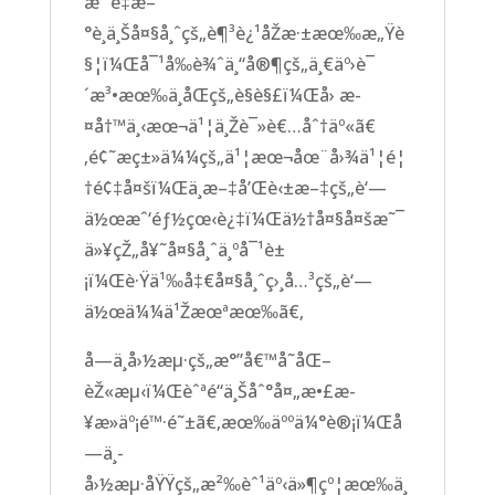
æˆ‘é‡æ–
°è¸ä¸Šå¤§å¸ˆçš„è¶³è¿¹åŽæ·±æœ‰æ„Ÿè
§¦ï¼Œå¯¹å‰è¾ˆä¸“å®¶çš„ä¸€äº›è¯
´æ³•æœ‰ä¸åŒçš„è§è§£ï¼Œå› æ­
¤å†™ä¸‹æœ¬ä¹¦ä¸Žè¯»è€…åˆ†äº«ã€
‚é¢˜æç±»ä¼¼çš„ä¹¦æœ¬åœ¨å›¾ä¹¦é¦
†é¢‡å¤šï¼Œä¸­æ–‡å’Œè‹±æ–‡çš„è‘—
ä½œæˆ‘éƒ½çœ‹è¿‡ï¼Œä½†å¤§å¤šæ˜¯
ä»¥çŽ„å¥˜å¤§å¸ˆä¸ºå¯¹è±
¡ï¼Œè·Ÿä¹‰å‡€å¤§å¸ˆç›¸å…³çš„è‘—
ä½œä¼¼ä¹Žæœªæœ‰ã€‚
å—ä¸­å›½æµ·çš„æ°”å€™å˜åŒ–
èŽ«æµ‹ï¼Œèˆªé“ä¸Šåˆ°å¤„æ•£æ­
¥æ­»äº¡é™·é˜±ã€‚æœ‰äººä¼°è®¡ï¼Œå
—ä¸­
å›½æµ·åŸŸçš„æ²‰èˆ¹äº‹ä»¶çº¦æœ‰ä¸