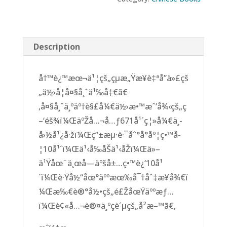
的
足
迹
Description
quantity
å†™è¿™æœ¬ä¹¦çš„çµæ„Ÿæ¥è‡ªå”ä»£çš
„ä½›å­¦å¤§å¸ˆä¹‰å‡€ã€
‚å¤§å¸ˆä¸ºäº†è§£å¼€ä½›æ•™æˆ’å¾‹çš„ç
–‘éš¾ï¼ŒäºŽå…¬å…ƒ671å¹´ç¦»å¼€ä¸­
å›½å¹¿å·žï¼Œç”±æµ·è·¯åˆ°å°åº¦ç•™å­
¦10å¹´ï¼Œä¹‹å‰åŠä¹‹åŽï¼Œä»–
ä¹Ÿåœ¨ä¸œå—äºšå±…ç•™è¿‘10å¹
´ï¼Œè·Ÿå½“åœ°äººæœ‰å¯†åˆ‡æ¥å¾€ï
¼Œæ‰€è®°å½•çš„é£ŽåœŸäººæƒ…
ï¼Œè¢«å…¬è®¤ä¸ºçè´µçš„å²æ–™ã€‚