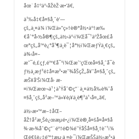
åœ¨å‡ºäº‹åŽèŽ·æ•‘ã€‚
ä¹‰å‡€å¤§å¸ˆè‘—
çš„ä¸¤ä¼ ï¼Œä»”ç»†è®°å½•äº†æ‰
€åˆ°å›½å®¶çš„ä½›äº‹ï¼Œå¯¹äºŽåœ£å
œ°çš„å™è¿°å¹¶ä¸è¯¦å°½ï¼ŒæƒŸä¸€çš„
ä¾‹å¤–
æ˜¯é‚£çƒ‚é™€å¯ºï¼Œæˆ‘çŒœå¤§å¸ˆå¯è
ƒ½ä¸æƒ³é‡å¤æ³•æ˜¾åŠçŽ„å¥˜å¤§å¸ˆçš„
æŠ¥å‘Šï¼Œå› æ­
¤ï¼Œæœ¬ä¹¦ä¹Ÿåˆ©ç”¨ä¸¤ä½å‰è¾ˆå
¤§å¸ˆçš„å²æ–™ä»¥è¡¥ä¸è¶³ä¹‹å¤„ã€‚
ä½›æ•™æ–‡åŒ–
åŽ†å²æ¸Šè¿œæµé•¿ï¼Œè®¸å¤šå¤å¤§å
¾·æ›¾åˆ©ç”¨éª†é©¼é˜ŸåŠå¤§å¸†èˆ¹ï¼
Œé€šè¿‡é™†æµ·ä¸¤è·¯ï¼ŒæŠŠä½›æ³•ä