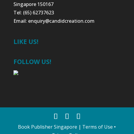
Singapore 150167
Tel: (65) 62737623
Email:
enquiry@candidcreation.com
LIKE US!
FOLLOW US!
Book Publisher Singapore
|
Terms of Use
•