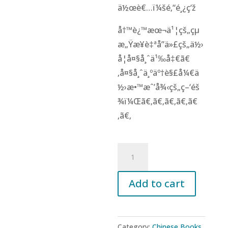
ä½œè€…ï¼šé‚“é¸¿ç‘ž
å†™è¿™æœ¬ä¹¦çš„çµ
æ„Ÿæ¥è‡ªå”ä»£çš„ä½›
å­¦å¤§å¸ˆä¹‰å‡€ã€
‚å¤§å¸ˆä¸ºäº†è§£å¼€ä
½›æ•™æˆ’å¾‹çš„ç–‘éš
¾ï¼Œã€‚ã€‚ã€‚ã€‚ã€
‚ã€‚
寻
找
义
Add to cart
净
大
师
Category:
Chinese Books